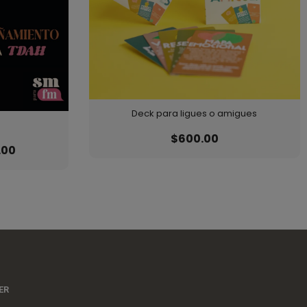
Deck para ligues o amigues
$
600.00
.00
ER