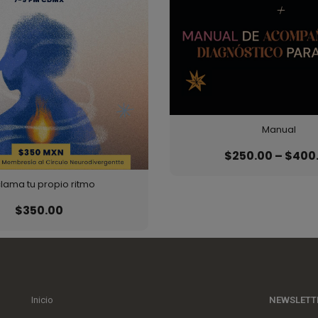
Manual
$
250.00
–
$
400
lama tu propio ritmo
$
350.00
Inicio
NEWSLETT