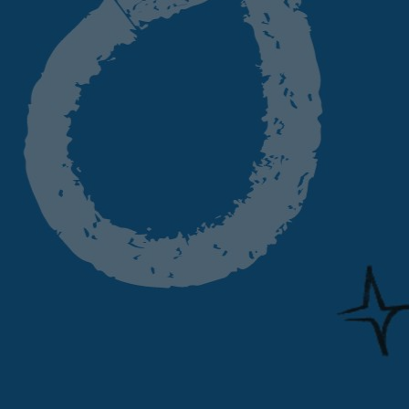
amiento ter
SABER MÁS