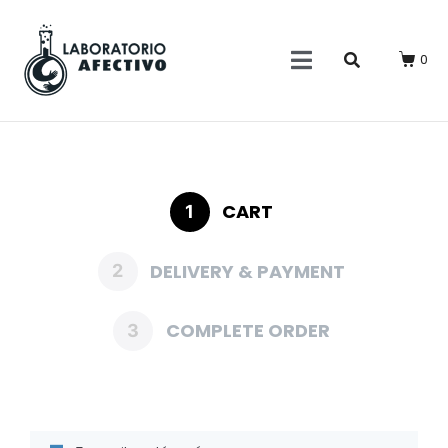
0
CART
1
DELIVERY & PAYMENT
2
COMPLETE ORDER
3